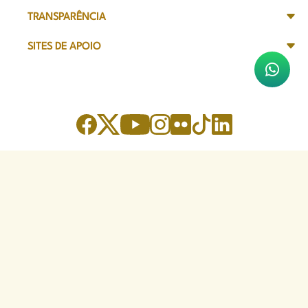
TRANSPARÊNCIA
SITES DE APOIO
Sede Administrativa
Avenida Marechal Câmara, 314
CEP 20020-080 - Centro, RJ
Tel: (21) 2332-6224
Faça o download de nosso aplicativo