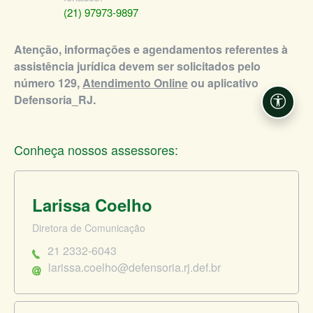
(21) 97973-9897
Atenção, informações e agendamentos referentes à
assistência jurídica devem ser solicitados pelo
número 129,
Atendimento Online
ou aplicativo
Defensoria_RJ.
Acessi
Conheça nossos assessores:
Larissa Coelho
Diretora de Comunicação
21 2332-6043
larissa.coelho@defensoria.rj.def.br