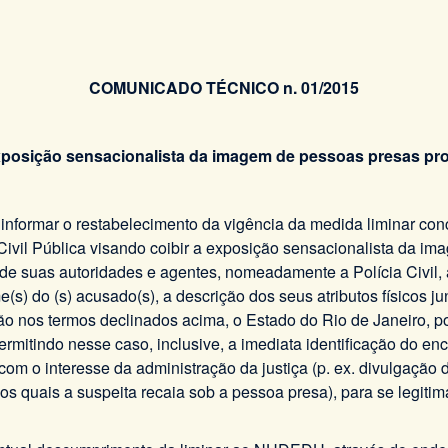
COMUNICADO TÉCNICO n. 01/2015
posição sensacionalista da imagem de pessoas presas pr
formar o restabelecimento da vigência da medida liminar con
Civil Pública visando coibir a exposição sensacionalista da i
 de suas autoridades e agentes, nomeadamente a Polícia Civil, 
e(s) do (s) acusado(s), a descrição dos seus atributos físicos 
o nos termos declinados acima, o Estado do Rio de Janeiro, p
rmitindo nesse caso, inclusive, a imediata identificação do enc
 o interesse da administração da justiça (p. ex. divulgação de
los quais a suspeita recaia sob a pessoa presa), para se legit