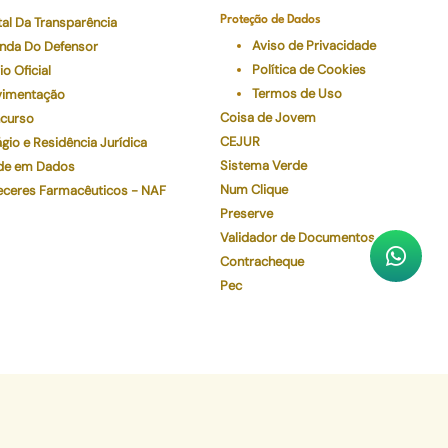
tal Da Transparência
Proteção de Dados
Aviso de Privacidade
nda Do Defensor
Política de Cookies
io Oficial
Termos de Uso
imentação
Coisa de Jovem
curso
CEJUR
gio e Residência Jurídica
Sistema Verde
de em Dados
Num Clique
eceres Farmacêuticos - NAF
Preserve
Validador de Documentos
Contracheque
Pec