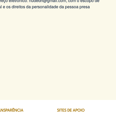
reço eletrônico: nudedh@gmail.com, com o escopo de
l e os direitos da personalidade da pessoa presa
ANSPARÊNCIA
SITES DE APOIO