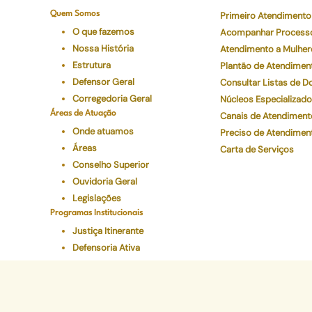
Quem Somos
Primeiro Atendimento
O que fazemos
Acompanhar Process
Nossa História
Atendimento a Mulher
Estrutura
Plantão de Atendimen
Defensor Geral
Consultar Listas de 
Corregedoria Geral
Núcleos Especializad
Áreas de Atuação
Canais de Atendiment
Onde atuamos
Preciso de Atendimen
Áreas
Carta de Serviços
Conselho Superior
Ouvidoria Geral
Legislações
Programas Institucionais
Justiça Itinerante
Defensoria Ativa
Eventos
Educação Em Direitos
Acelerando a Escolaridade