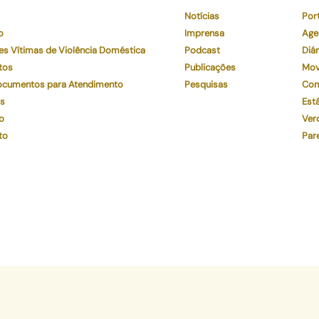
Notícias
Por
o
Imprensa
Age
es Vítimas de Violência Doméstica
Podcast
Diár
tos
Publicações
Mov
Documentos para Atendimento
Pesquisas
Con
os
Está
o
Ver
to
Par