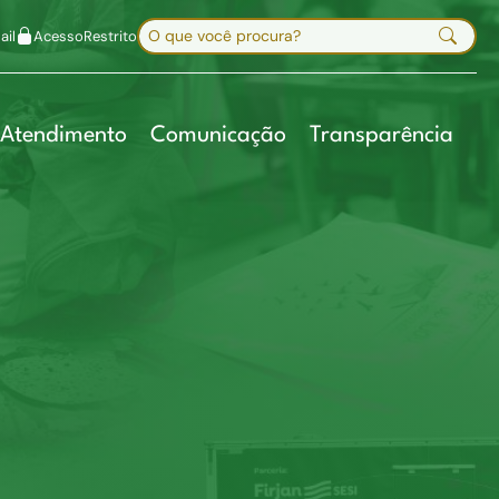
uir fonte
Mapa do site
Alt+7
Buscar no site
il
Acesso
Restrito
Digite sua busca e pressione Enter
Atendimento
Comunicação
Transparência