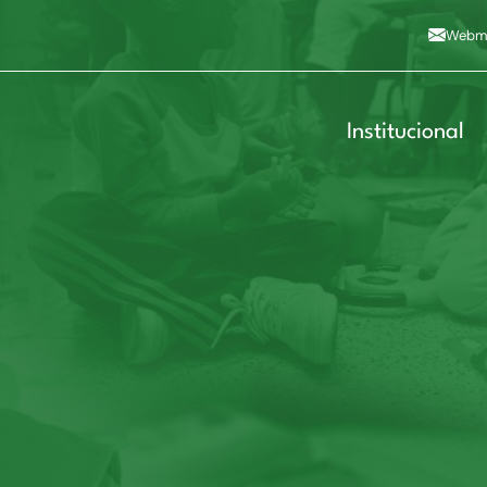
Alto contraste
A
Aumentar fonte
A
Dimin
3
Alt+4
Alt+6
Webma
Institucional