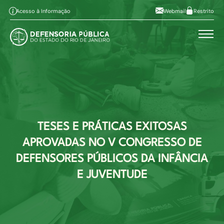
Pular para o conteúdo principal
Ir ao conteúdo
Ir ao menu
Alt+1
Alt+2
Acesso à Informação
Webmail
Restrito
Ir à busca
Alto contraste
Alt+3
Alt+4
A
Aumentar fonte
Alt+6
A
Diminuir fonte
Mapa do site
Alt+7
TESES E PRÁTICAS EXITOSAS
APROVADAS NO V CONGRESSO DE
DEFENSORES PÚBLICOS DA INFÂNCIA
E JUVENTUDE