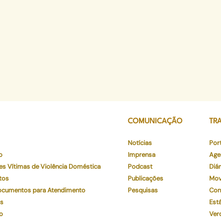
COMUNICAÇÃO
TR
Notícias
Por
o
Imprensa
Age
es Vítimas de Violência Doméstica
Podcast
Diár
tos
Publicações
Mov
Documentos para Atendimento
Pesquisas
Con
os
Está
o
Ver