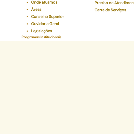
Onde atuamos
Preciso de Atendimen
Áreas
Carta de Serviços
Conselho Superior
Ouvidoria Geral
Legislações
Programas Institucionais
Justiça Itinerante
Defensoria Ativa
Eventos
Educação Em Direitos
Acelerando a Escolaridade
Sede Administr
Avenida Marechal Câm
CEP 20020-080 - Ce