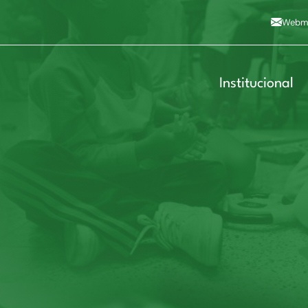
Alto contraste
A
Aumentar fonte
A
Dimin
3
Alt+4
Alt+6
Webma
Institucional