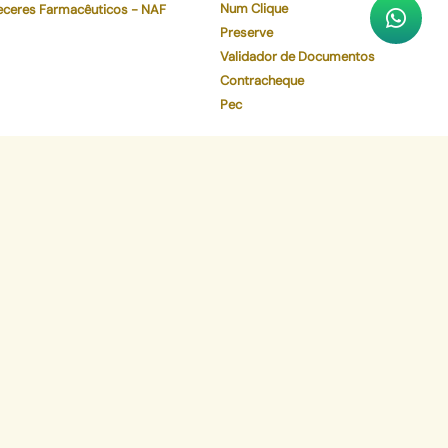
Num Clique
eceres Farmacêuticos - NAF
Preserve
Validador de Documentos
Contracheque
Pec
Faça o download de nosso aplicativo
App Store
Google Play