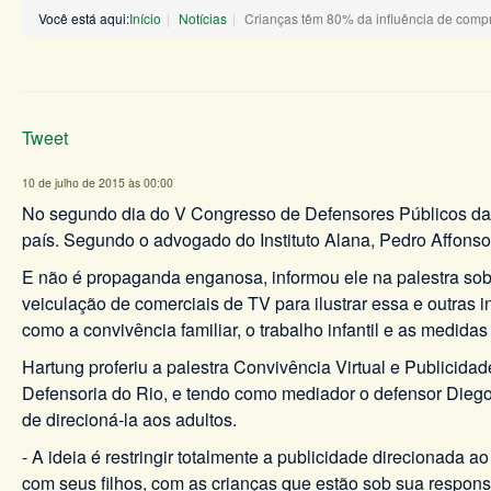
Você está aqui:
Início
Notícias
Crianças têm 80% da influência de compr
Tweet
10 de julho de 2015 às 00:00
No segundo dia do V Congresso de Defensores Públicos da 
país. Segundo o advogado do Instituto Alana, Pedro Affonso
E não é propaganda enganosa, informou ele na palestra sobr
veiculação de comerciais de TV para ilustrar essa e outras 
como a convivência familiar, o trabalho infantil e as medid
Hartung proferiu a palestra Convivência Virtual e Publicid
Defensoria do Rio, e tendo como mediador o defensor Diego 
de direcioná-la aos adultos.
- A ideia é restringir totalmente a publicidade direcionada a
com seus filhos, com as crianças que estão sob sua respons