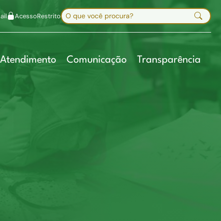
uir fonte
Mapa do site
Alt+7
Buscar no site
il
Acesso
Restrito
Digite sua busca e pressione Enter
Atendimento
Comunicação
Transparência