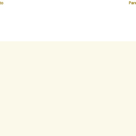
to
Par
ativa
ara, 314
ntro, RJ