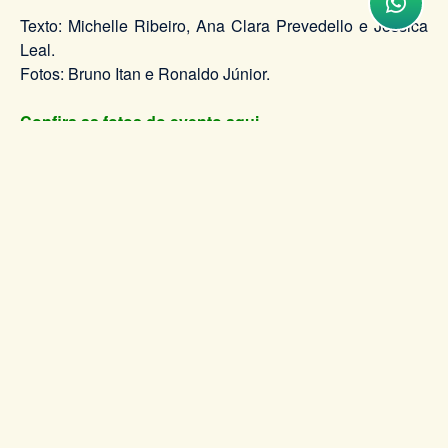
Texto: Michelle Ribeiro, Ana Clara Prevedello e Jéssica
Leal.
Fotos: Bruno Itan e Ronaldo Júnior.
Confira as fotos do evento aqui.
Assista os vídeos do evento aqui.
Tweet
VOLTAR