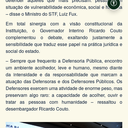
defender aqueles que mais precisam: pessoas em
Acessi
situação de vulnerabilidade econômica, social e humana
– disse o Ministro do STF, Luiz Fux.
Em total sinergia com a visão constitucional da
Instituição, o Governador Interino Ricardo Couto
complementou o debate, exaltando justamente a
sensibilidade que traduz esse papel na prática jurídica e
social do estado.
– Sempre que frequento a Defensoria Pública, encontro
um ambiente acolhedor, leve e humano, mesmo diante
da intensidade e da responsabilidade que marcam a
atuação das Defensoras e dos Defensores Públicos. Os
Defensores exercem uma atividade de enorme peso, mas
preservam algo raro: a capacidade de acolher, ouvir e
tratar as pessoas com humanidade – ressaltou o
desembargador Ricardo Couto.