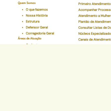
Quem Somos
Primeiro Atendimento
O que fazemos
Acompanhar Process
Nossa História
Atendimento a Mulher
Estrutura
Plantão de Atendimen
Defensor Geral
Consultar Listas de 
Corregedoria Geral
Núcleos Especializad
Áreas de Atuação
Canais de Atendiment
Onde atuamos
Preciso de Atendimen
Áreas
Carta de Serviços
Conselho Superior
Ouvidoria Geral
Legislações
Programas Institucionais
Justiça Itinerante
Defensoria Ativa
Eventos
Educação Em Direitos
Acelerando a Escolaridade