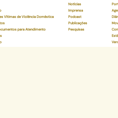
Notícias
Por
o
Imprensa
Age
es Vítimas de Violência Doméstica
Podcast
Diár
tos
Publicações
Mov
Documentos para Atendimento
Pesquisas
Con
os
Está
o
Ver
to
Par