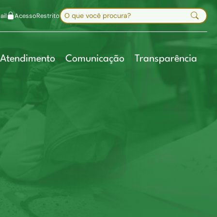
uir fonte
Mapa do site
Alt+7
Buscar no site
il
Acesso
Restrito
Digite sua busca e pressione Enter
Atendimento
Comunicação
Transparência