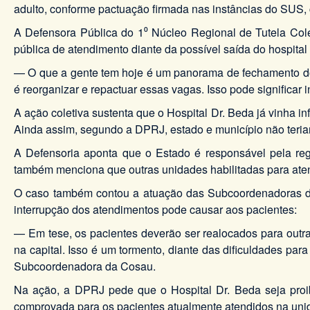
adulto, conforme pactuação firmada nas instâncias do SUS, 
A Defensora Pública do 1⁰ Núcleo Regional de Tutela Cole
pública de atendimento diante da possível saída do hospita
— O que a gente tem hoje é um panorama de fechamento do 
é reorganizar e repactuar essas vagas. Isso pode significar
A ação coletiva sustenta que o Hospital Dr. Beda já vinha i
Ainda assim, segundo a DPRJ, estado e município não teriam
A Defensoria aponta que o Estado é responsável pela reg
também menciona que outras unidades habilitadas para at
O caso também contou a atuação das Subcoordenadoras da 
interrupção dos atendimentos pode causar aos pacientes:
— Em tese, os pacientes deverão ser realocados para outra
na capital. Isso é um tormento, diante das dificuldades par
Subcoordenadora da Cosau.
Na ação, a DPRJ pede que o Hospital Dr. Beda seja proibi
comprovada para os pacientes atualmente atendidos na uni