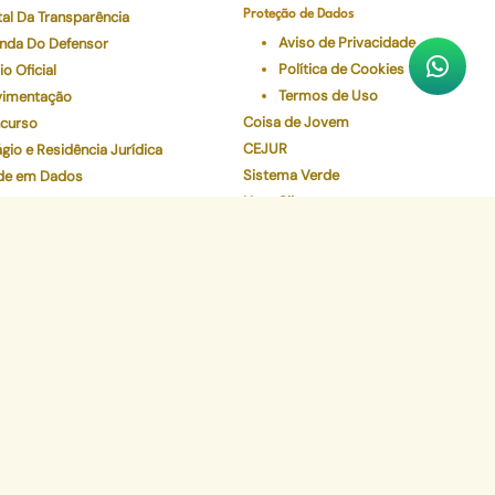
tal Da Transparência
Proteção de Dados
Aviso de Privacidade
nda Do Defensor
Política de Cookies
io Oficial
Termos de Uso
imentação
Coisa de Jovem
curso
CEJUR
gio e Residência Jurídica
Sistema Verde
de em Dados
Num Clique
eceres Farmacêuticos - NAF
Preserve
Validador de Documentos
Contracheque
Pec