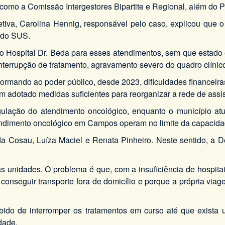
como a Comissão Intergestores Bipartite e Regional, além do 
tiva, Carolina Hennig, responsável pelo caso, explicou que o
l do SUS.
Hospital Dr. Beda para esses atendimentos, sem que estado e 
 interrupção de tratamento, agravamento severo do quadro clínic
nformando ao poder público, desde 2023, dificuldades financei
 adotado medidas suficientes para reorganizar a rede de assis
ulação do atendimento oncológico, enquanto o município at
endimento oncológico em Campos operam no limite da capacida
Cosau, Luíza Maciel e Renata Pinheiro. Neste sentido, a De
s unidades. O problema é que, com a insuficiência de hospita
a conseguir transporte fora de domicílio e porque a própria vi
do de interromper os tratamentos em curso até que exista um
dade.