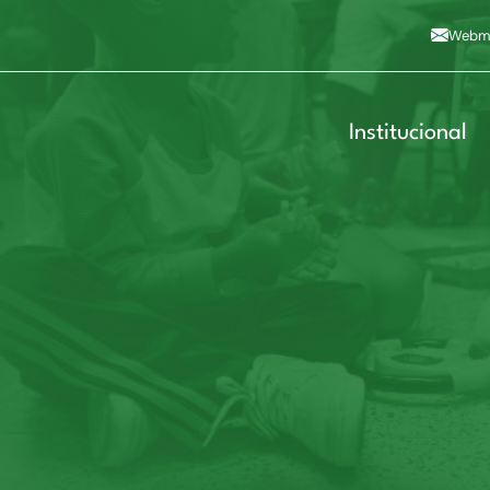
Alto contraste
A
Aumentar fonte
A
Dimin
3
Alt+4
Alt+6
Webma
Institucional