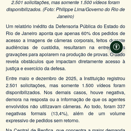
2.501 solicitações, mas somente 1.500 vídeos foram
disponibilizados. (Foto: Philippe Lima/Governo do Rio de
Janeiro​)
Um relatório inédito da Defensoria Pública do Estado do
Rio de Janeiro aponta que apenas 60% dos pedidos de
acesso a imagens de câmeras corporais, feitos durante
audiências de custódia, resultaram na entrega das
Acessi
gravações para apoiarem na produção de provas. O dado
revela obstáculos que impactam diretamente acesso à
justiça e exercício da defesa.
Entre maio e dezembro de 2025, a Instituição registrou
2.501 solicitações, mas somente 1.500 vídeos foram
disponibilizados. Nos demais casos, houve negativa,
demora na resposta ou a informação de que os agentes
envolvidos não utilizavam câmeras. Ao todo, foram 337
negativas formais (13,4%), além de um volume
expressivo de pedidos sem retorno.
Na Central de Benfica, que concentra a maior demanda