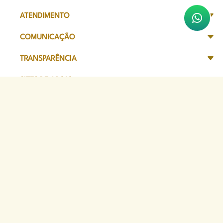
ATENDIMENTO
COMUNICAÇÃO
TRANSPARÊNCIA
SITES DE APOIO
Sede Administrativa
Avenida Marechal Câmara, 314
CEP 20020-080 - Centro, RJ