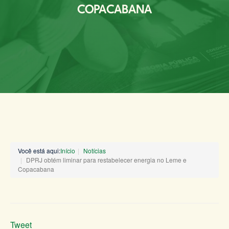
COPACABANA
Você está aqui:
Início
Notícias
DPRJ obtém liminar para restabelecer energia no Leme e
Copacabana
Tweet