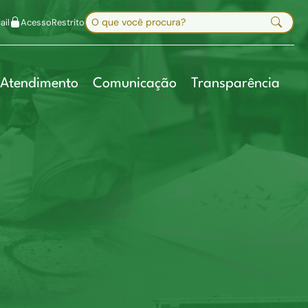
uir fonte
Mapa do site
Alt+7
Buscar no site
il
Acesso
Restrito
Digite sua busca e pressione Enter
Atendimento
Comunicação
Transparência