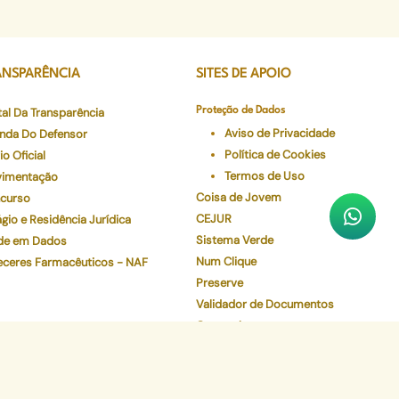
ANSPARÊNCIA
SITES DE APOIO
tal Da Transparência
Proteção de Dados
Aviso de Privacidade
nda Do Defensor
Política de Cookies
io Oficial
Termos de Uso
imentação
Coisa de Jovem
curso
CEJUR
gio e Residência Jurídica
Sistema Verde
de em Dados
Num Clique
eceres Farmacêuticos - NAF
Preserve
Validador de Documentos
Contracheque
Pec