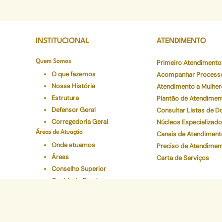
INSTITUCIONAL
ATENDIMENTO
Quem Somos
Primeiro Atendimento
O que fazemos
Acompanhar Process
Nossa História
Atendimento a Mulher
Estrutura
Plantão de Atendimen
Defensor Geral
Consultar Listas de 
Corregedoria Geral
Núcleos Especializad
Áreas de Atuação
Canais de Atendiment
Onde atuamos
Preciso de Atendimen
Áreas
Carta de Serviços
Conselho Superior
Ouvidoria Geral
Legislações
Programas Institucionais
Justiça Itinerante