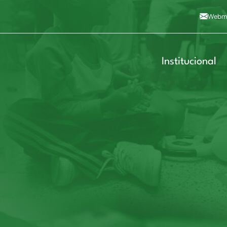
Alto contraste
A
Aumentar fonte
A
Dimin
3
Alt+4
Alt+6
Webma
Institucional