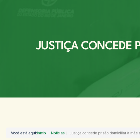
JUSTIÇA CONCEDE P
Você está aqui:
Início
Notícias
Justiça concede prisão domiciliar à mã