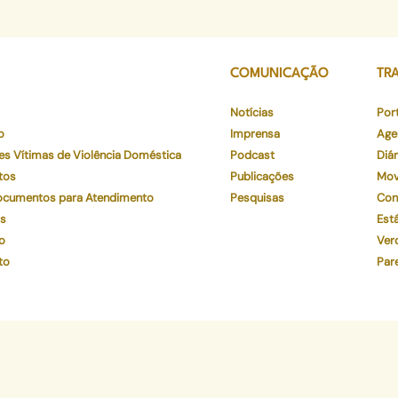
COMUNICAÇÃO
TR
Notícias
Por
o
Imprensa
Age
es Vítimas de Violência Doméstica
Podcast
Diár
tos
Publicações
Mov
Documentos para Atendimento
Pesquisas
Con
os
Está
o
Ver
to
Par