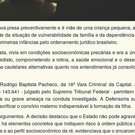
tava presa preventivamente e é mãe de uma criança pequena, 
e da situação de vulnerabilidade da família e da dependência
rimeiras infâncias pelo ordenamento jurídico brasileiro.
sta, vivia em condições socioeconômicas precárias e era a ún
iato, comprometendo a rotina, a saúde emocional e o desenv
 cautelares alternativas quanto nos entendimentos já consolid
 Rodrigo Baptista Pacheco, da 16ª Vara Criminal da Capital.
 143.641 - julgado pelo Supremo Tribunal Federal - permitem 
a ou grave ameaça na conduta investigada. A Defensoria s
rificar o convívio materno indispensável à formação da filha.
s argumentos. A decisão destacou que o Estado não pode agrav
 há elementos concretos que indiquem risco à ordem pública o
s e ao perfil socioeconômico da ré, evidenciava que o encarc