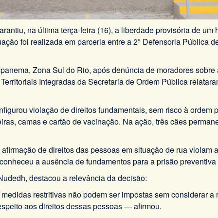
rantiu, na última terça-feira (16), a liberdade provisória de 
uação foi realizada em parceria entre a 2ª Defensoria Pública
panema, Zona Sul do Rio, após denúncia de moradores sobre a
erritoriais Integradas da Secretaria de Ordem Pública relatar
nfigurou violação de direitos fundamentais, sem risco à ordem
ras, camas e cartão de vacinação. Na ação, três cães permanec
 afirmação de direitos das pessoas em situação de rua violam
reconheceu a ausência de fundamentos para a prisão preventiva 
Nudedh, destacou a relevância da decisão:
medidas restritivas não podem ser impostas sem considerar a 
speito aos direitos dessas pessoas — afirmou.