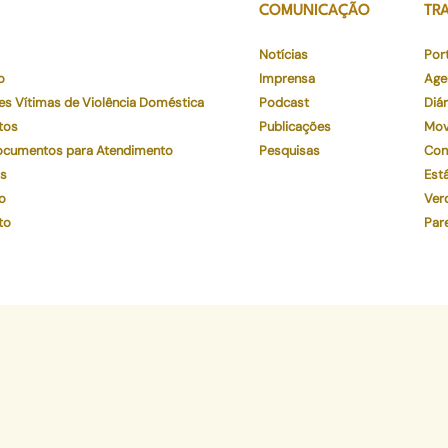
COMUNICAÇÃO
TR
Notícias
Por
o
Imprensa
Age
es Vítimas de Violência Doméstica
Podcast
Diár
tos
Publicações
Mov
Documentos para Atendimento
Pesquisas
Con
os
Está
o
Ver
to
Par