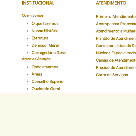
INSTITUCIONAL
ATENDIMENTO
Quem Somos
Primeiro Atendimento
O que fazemos
Acompanhar Process
Nossa História
Atendimento a Mulher
Estrutura
Plantão de Atendimen
Defensor Geral
Consultar Listas de 
Corregedoria Geral
Núcleos Especializad
Áreas de Atuação
Canais de Atendiment
Onde atuamos
Preciso de Atendimen
Áreas
Carta de Serviços
Conselho Superior
Ouvidoria Geral
Legislações
Programas Institucionais
Justiça Itinerante
Defensoria Ativa
Eventos
Educação Em Direitos