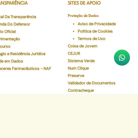
ANSPARÊNCIA
SITES DE APOIO
tal Da Transparência
Proteção de Dados
Aviso de Privacidade
nda Do Defensor
Política de Cookies
io Oficial
Termos de Uso
imentação
Coisa de Jovem
curso
CEJUR
gio e Residência Jurídica
Sistema Verde
de em Dados
Num Clique
eceres Farmacêuticos - NAF
Preserve
Validador de Documentos
Contracheque
Pec