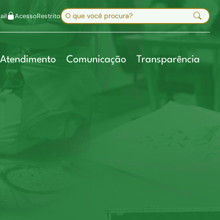
uir fonte
Mapa do site
Alt+7
Buscar no site
il
Acesso
Restrito
Digite sua busca e pressione Enter
Atendimento
Comunicação
Transparência