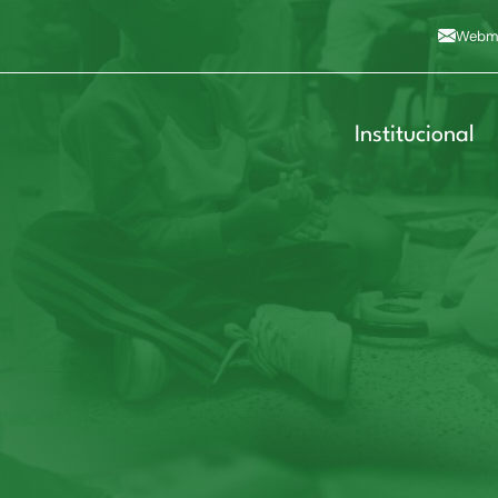
Alto contraste
A
Aumentar fonte
A
Dimin
3
Alt+4
Alt+6
Webma
Institucional