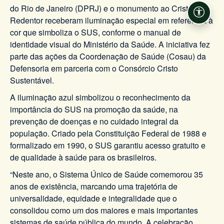
do Rio de Janeiro (DPRJ) e o monumento ao Cristo
Acessi
Redentor receberam iluminação especial em referência à
cor que simboliza o SUS, conforme o manual de
identidade visual do Ministério da Saúde. A iniciativa fez
parte das ações da Coordenação de Saúde (Cosau) da
Defensoria em parceria com o Consórcio Cristo
Sustentável.
A iluminação azul simbolizou o reconhecimento da
importância do SUS na promoção da saúde, na
prevenção de doenças e no cuidado integral da
população. Criado pela Constituição Federal de 1988 e
formalizado em 1990, o SUS garantiu acesso gratuito e
de qualidade à saúde para os brasileiros.
“Neste ano, o Sistema Único de Saúde comemorou 35
anos de existência, marcando uma trajetória de
universalidade, equidade e integralidade que o
consolidou como um dos maiores e mais importantes
sistemas de saúde pública do mundo. A celebração