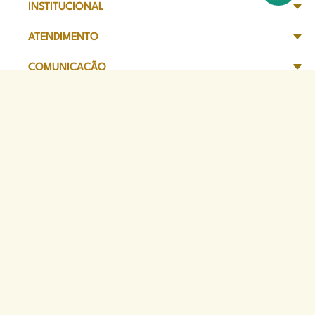
INSTITUCIONAL
ATENDIMENTO
COMUNICAÇÃO
TRANSPARÊNCIA
SITES DE APOIO
Sede Administrativa
Avenida Marechal Câmara, 314