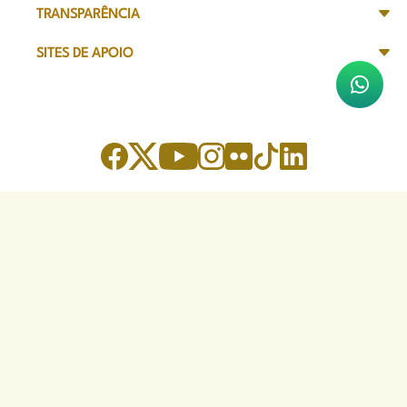
TRANSPARÊNCIA
SITES DE APOIO
Sede Administrativa
Avenida Marechal Câmara, 314
CEP 20020-080 - Centro, RJ
Tel: (21) 2332-6224
Faça o download de nosso aplicativo