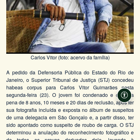
Carlos Vitor (foto: acervo da família)
A pedido da Defensoria Pública do Estado do Rio de
Janeiro, o Superior Tribunal de Justiça (STJ) concedeu
habeas corpus para Carlos Vitor Guimarães nesta
segunda-feira (23). O jovem foi condenado e cumpria
Acessi
pena de 8 anos, 10 meses e 20 dias de reclusão, após ter
sua fotografia incluída e exposta no álbum de suspeitos
de uma delegacia em São Gonçalo e, a partir disso, ter
sido apontado como suspeito de roubo de carga. O STJ
determinou a anulação do reconhecimento fotográfico e
de todas as provas derivadas dele, levando à