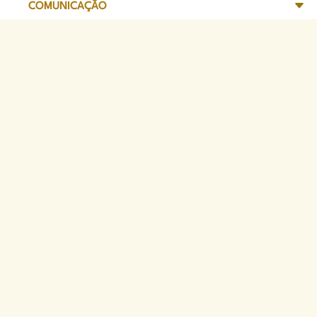
COMUNICAÇÃO
TRANSPARÊNCIA
SITES DE APOIO
Sede Administrativa
Avenida Marechal Câmara, 314
CEP 20020-080 - Centro, RJ
Tel: (21) 2332-6224
Faça o download de nosso aplicativo