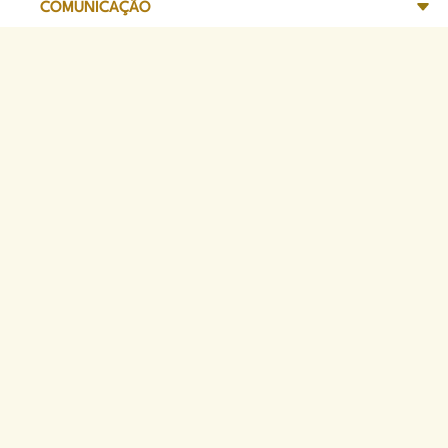
COMUNICAÇÃO
TRANSPARÊNCIA
SITES DE APOIO
Sede Administrativa
Avenida Marechal Câmara, 314
CEP 20020-080 - Centro, RJ
Tel: (21) 2332-6224
Faça o download de nosso aplicativo