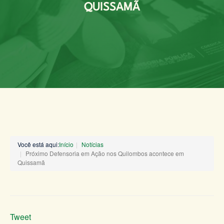
QUISSAMÃ
Você está aqui:
Início
Notícias
Próximo Defensoria em Ação nos Quilombos acontece em
Quissamã
Tweet