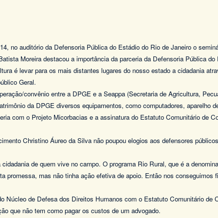
 14, no auditório da Defensoria Pública do Estádio do Rio de Janeiro o s
tista Moreira destacou a importância da parceria da Defensoria Pública do 
ura é levar para os mais distantes lugares do nosso estado a cidadania atr
úblico Geral.
peração/convênio entre a DPGE e a Seappa (Secretaria de Agricultura, Pecu
o patrimônio da DPGE diversos equipamentos, como computadores, aparelho d
ria com o Projeto Micorbacias e a assinatura do Estatuto Comunitário de Con
cimento Christino Áureo da Silva não poupou elogios aos defensores público
a cidadania de quem vive no campo. O programa Rio Rural, que é a denomin
ta promessa, mas não tinha ação efetiva de apoio. Então nos conseguimos f
 do Núcleo de Defesa dos Direitos Humanos com o Estatuto Comunitário de C
ação que não tem como pagar os custos de um advogado.