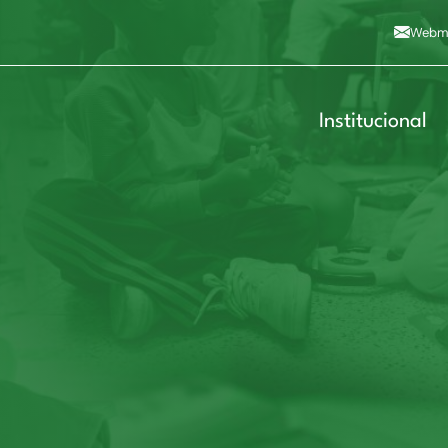
Alto contraste
A
Aumentar fonte
A
Dimin
3
Alt+4
Alt+6
Webma
Institucional