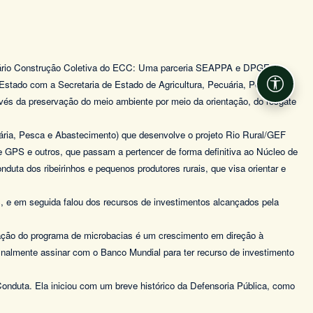
eminário Construção Coletiva do ECC: Uma parceria SEAPPA e DPGE.
Estado com a Secretaria de Estado de Agricultura, Pecuária, Pesca e
Acessib
avés da preservação do meio ambiente por meio da orientação, do resgate
ária, Pesca e Abastecimento) que desenvolve o projeto Rio Rural/GEF
e GPS e outros, que passam a pertencer de forma definitiva ao Núcleo de
duta dos ribeirinhos e pequenos produtores rurais, que visa orientar e
s, e em seguida falou dos recursos de investimentos alcançados pela
ação do programa de microbacias é um crescimento em direção à
inalmente assinar com o Banco Mundial para ter recurso de investimento
onduta. Ela iniciou com um breve histórico da Defensoria Pública, como