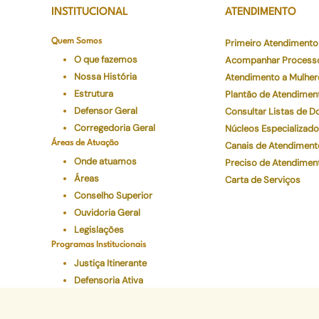
INSTITUCIONAL
ATENDIMENTO
Quem Somos
Primeiro Atendimento
O que fazemos
Acompanhar Process
Nossa História
Atendimento a Mulher
Estrutura
Plantão de Atendimen
Defensor Geral
Consultar Listas de 
Corregedoria Geral
Núcleos Especializad
Áreas de Atuação
Canais de Atendiment
Onde atuamos
Preciso de Atendimen
Áreas
Carta de Serviços
Conselho Superior
Ouvidoria Geral
Legislações
Programas Institucionais
Justiça Itinerante
Defensoria Ativa
Eventos
Educação Em Direitos