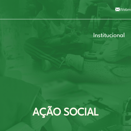
Alto contraste
A
Aumentar fonte
A
Dimin
3
Alt+4
Alt+6
Webma
Institucional
AÇÃO SOCIAL