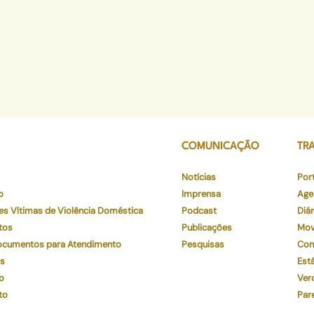
COMUNICAÇÃO
TR
Notícias
Por
o
Imprensa
Age
es Vítimas de Violência Doméstica
Podcast
Diár
tos
Publicações
Mov
Documentos para Atendimento
Pesquisas
Con
os
Está
o
Ver
to
Par