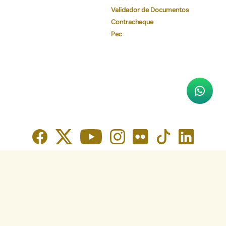
Validador de Documentos
Contracheque
Pec
Faça o download de nosso aplicativo
App Store
Google Play