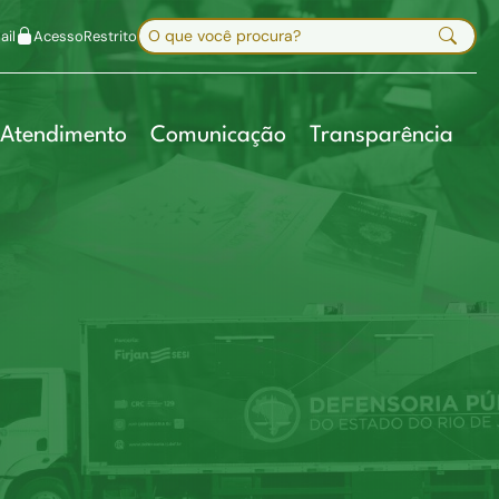
uir fonte
Mapa do site
Alt+7
Buscar no site
il
Acesso
Restrito
Digite sua busca e pressione Enter
Atendimento
Comunicação
Transparência