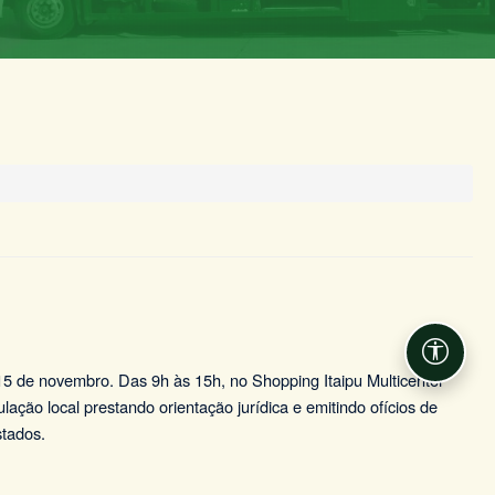
Acessib
15 de novembro. Das 9h às 15h, no Shopping Itaipu Multicenter
ação local prestando orientação jurídica e emitindo ofícios de
stados.