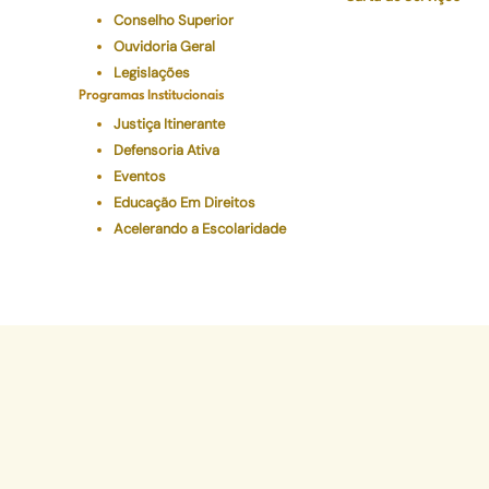
Conselho Superior
Ouvidoria Geral
Legislações
Programas Institucionais
Justiça Itinerante
Defensoria Ativa
Eventos
Educação Em Direitos
Acelerando a Escolaridade
Sede Administr
Avenida Marechal Câm
CEP 20020-080 - Ce
Tel: (21) 2332-6224