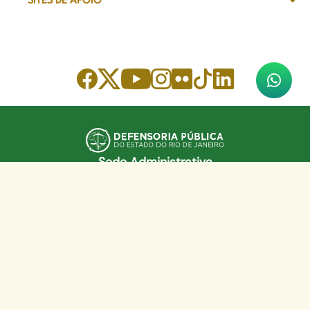
SITES DE APOIO
Sede Administrativa
Avenida Marechal Câmara, 314
CEP 20020-080 - Centro, RJ
Tel: (21) 2332-6224
Faça o download de nosso aplicativo
App Store
Google Play