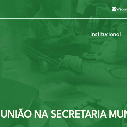
Alto contraste
A
Aumentar fonte
A
Dimin
3
Alt+4
Alt+6
Webma
Institucional
EUNIÃO NA SECRETARIA MU