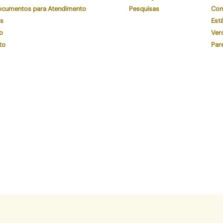
Documentos para Atendimento
Pesquisas
Con
os
Está
o
Ver
to
Par