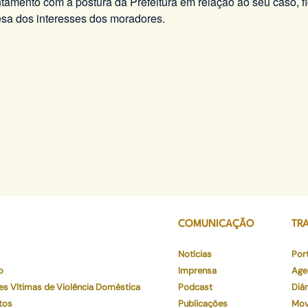
mento com a postura da Prefeitura em relação ao seu caso, fi
sa dos interesses dos moradores.
COMUNICAÇÃO
TR
Notícias
Por
o
Imprensa
Age
es Vítimas de Violência Doméstica
Podcast
Diár
tos
Publicações
Mov