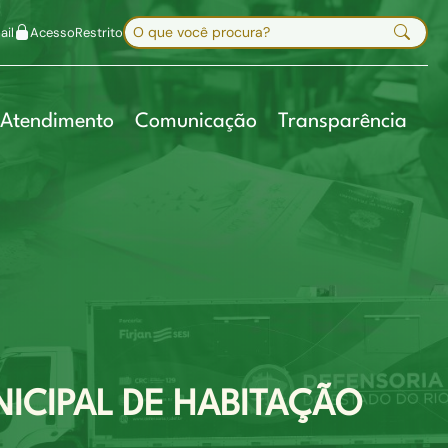
uir fonte
Mapa do site
Alt+7
Buscar no site
il
Acesso
Restrito
Digite sua busca e pressione Enter
Atendimento
Comunicação
Transparência
NICIPAL DE HABITAÇÃO