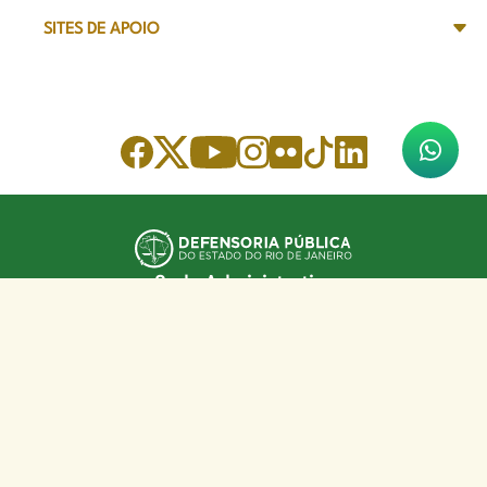
SITES DE APOIO
Sede Administrativa
Avenida Marechal Câmara, 314
CEP 20020-080 - Centro, RJ
Tel: (21) 2332-6224
Faça o download de nosso aplicativo
App Store
Google Play