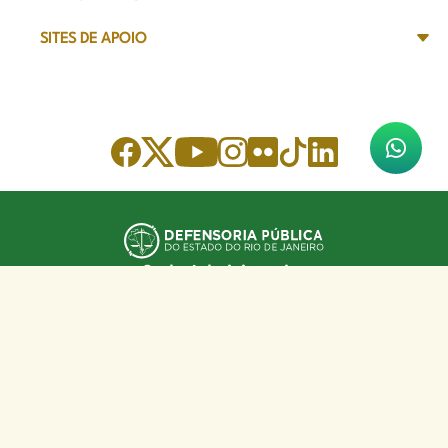
SITES DE APOIO
Sede Administrativa
Avenida Marechal Câmara, 314
CEP 20020-080 - Centro, RJ
Tel: (21) 2332-6224
Faça o download de nosso aplicativo
App Store
Google Play