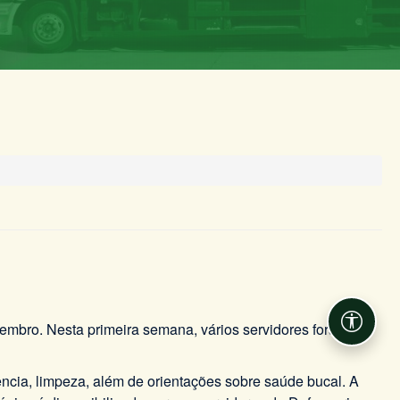
vembro. Nesta primeira semana, vários servidores foram
Acessib
ência, limpeza, além de orientações sobre saúde bucal. A