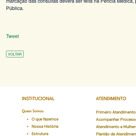
marcação das consultas deverá ser feita na Perícia Médica,
Pública.
Tweet
VOLTAR
INSTITUCIONAL
ATENDIMENTO
Quem Somos
Primeiro Atendimento
O que fazemos
Acompanhar Process
Nossa História
Atendimento a Mulher
Estrutura
Plantão de Atendimen