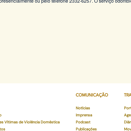
 presencialmente ou pelo telefone 2332-6257. O serviço odontol
COMUNICAÇÃO
TR
Notícias
Por
o
Imprensa
Age
es Vítimas de Violência Doméstica
Podcast
Diár
tos
Publicações
Mov