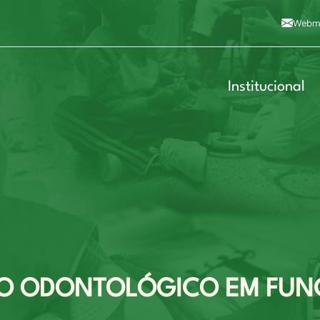
Alto contraste
A
Aumentar fonte
A
Dimin
3
Alt+4
Alt+6
Webma
Institucional
O ODONTOLÓGICO EM FU