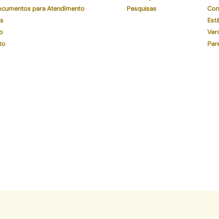
Documentos para Atendimento
Pesquisas
Con
os
Está
o
Ver
to
Par