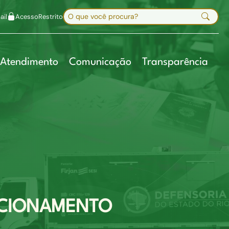
uir fonte
Mapa do site
Alt+7
Buscar no site
il
Acesso
Restrito
Digite sua busca e pressione Enter
Atendimento
Comunicação
Transparência
NCIONAMENTO