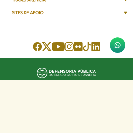
TRANSPARÊNCIA
SITES DE APOIO
Sede Administrativa
Avenida Marechal Câmara, 314
CEP 20020-080 - Centro, RJ
Tel: (21) 2332-6224
Faça o download de nosso aplicativo
App Store
Google Play