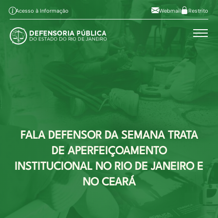
Pular para o conteúdo principal
Ir ao conteúdo
Ir ao menu
Alt+1
Alt+2
Acesso à Informação
Webmail
Restrito
Ir à busca
Alto contraste
Alt+3
Alt+4
A
Aumentar fonte
Alt+6
A
Diminuir fonte
Mapa do site
Alt+7
FALA DEFENSOR DA SEMANA TRATA
DE APERFEIÇOAMENTO
INSTITUCIONAL NO RIO DE JANEIRO E
NO CEARÁ