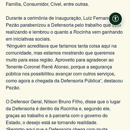
Família, Consumidor, Cível, entre outras.
Durante a cerimônia de inauguração, Luiz Fernando
Acessi
Pezão parabenizou a Defensoria pelo trabalho que vem
realizando e lembrou o quanto a Rocinha vem ganhando
em iniciativas sociais.
“Ninguém acreditava que faríamos tanta coisa aqui na
comunidade, mas estamos mostrando que queremos
muito para essa região. Aproveito para agradecer ao
Tenente-Coronel Renê Alonso, porque a segurança
pública nos possibilitou avançar com outros serviços,
como agora a chegada da Defensoria Pública”, destacou
Pezão.
O Defensor Geral, Nilson Bruno Filho, disse que o lugar
da Defensoria é dentro da Rocinha e, segundo ele,
graças ao trabalho e à parceria com o governo do
Estado, o desejo está se tornando realidade.
“Registro aqui que a Defensoria chega com muita