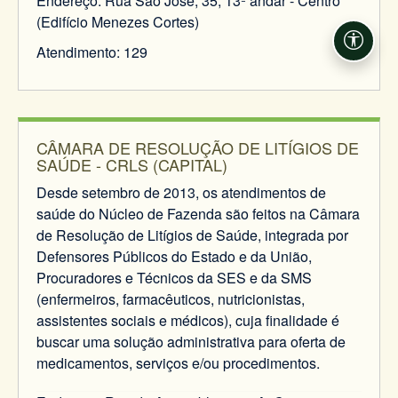
Endereço: Rua São José, 35, 13º andar - Centro
(Edifício Menezes Cortes)
Acessi
Atendimento: 129
CÂMARA DE RESOLUÇÃO DE LITÍGIOS DE
SAÚDE - CRLS (CAPITAL)
Desde setembro de 2013, os atendimentos de
saúde do Núcleo de Fazenda são feitos na Câmara
de Resolução de Litígios de Saúde, integrada por
Defensores Públicos do Estado e da União,
Procuradores e Técnicos da SES e da SMS
(enfermeiros, farmacêuticos, nutricionistas,
assistentes sociais e médicos), cuja finalidade é
buscar uma solução administrativa para oferta de
medicamentos, serviços e/ou procedimentos.