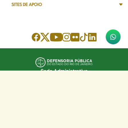
SITES DE APOIO
Sede Administrativa
Avenida Marechal Câmara, 314
CEP 20020-080 - Centro, RJ
Tel: (21) 2332-6224
Faça o download de nosso aplicativo
App Store
Google Play