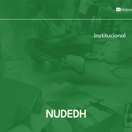
Alto contraste
A
Aumentar fonte
A
Dimin
3
Alt+4
Alt+6
Webma
Institucional
NUDEDH