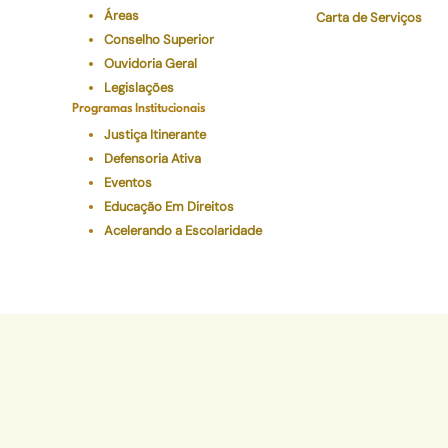
Áreas
Carta de Serviços
Conselho Superior
Ouvidoria Geral
Legislações
Programas Institucionais
Justiça Itinerante
Defensoria Ativa
Eventos
Educação Em Direitos
Acelerando a Escolaridade
Sede Administr
Avenida Marechal Câm
CEP 20020-080 - Ce
Tel: (21) 2332-6224