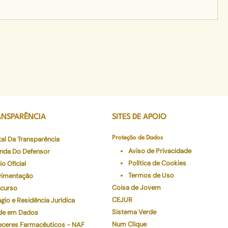
ANSPARÊNCIA
SITES DE APOIO
tal Da Transparência
Proteção de Dados
Aviso de Privacidade
nda Do Defensor
Política de Cookies
io Oficial
Termos de Uso
imentação
Coisa de Jovem
curso
CEJUR
gio e Residência Jurídica
Sistema Verde
de em Dados
Num Clique
eceres Farmacêuticos - NAF