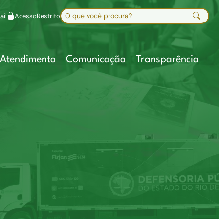
uir fonte
Mapa do site
Alt+7
Buscar no site
il
Acesso
Restrito
Digite sua busca e pressione Enter
Atendimento
Comunicação
Transparência