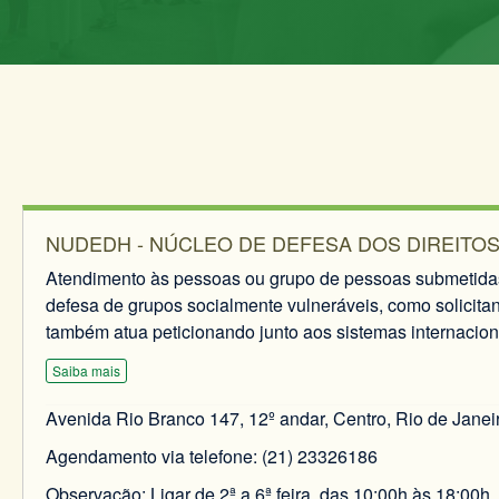
NUDEDH - NÚCLEO DE DEFESA DOS DIREITO
Atendimento às pessoas ou grupo de pessoas submetidas 
defesa de grupos socialmente vulneráveis, como solicita
também atua peticionando junto aos sistemas internacion
Saiba mais
Avenida Rio Branco 147, 12º andar, Centro, Rio de Janei
Agendamento via telefone: (21) 23326186
Observação: Ligar de 2ª a 6ª feira, das 10:00h às 18:00h.