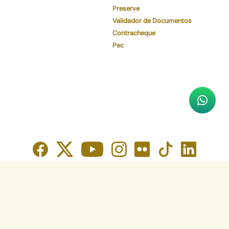
Preserve
Validador de Documentos
Contracheque
Pec
Faça o download de nosso aplicativo
App Store
Google Play