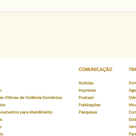
COMUNICAÇÃO
TR
Notícias
Por
o
Imprensa
Age
es Vítimas de Violência Doméstica
Podcast
Diár
tos
Publicações
Mov
Documentos para Atendimento
Pesquisas
Con
os
Está
o
Ver
to
Par