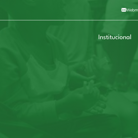
Alto contraste
A
Aumentar fonte
A
Dimin
3
Alt+4
Alt+6
Webma
Institucional