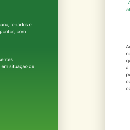
A
a
ana, feriados e
rgentes, com
A
n
centes
q
s em situação de
a
po
c
c