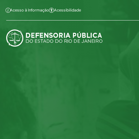
Ir ao conteúdo
Ir ao menu
Ir à busca
Alt+1
Alt+2
Alt+
Acesso à Informação
Acessibilidade