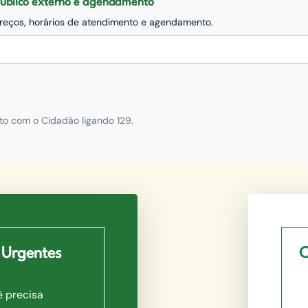
 público externo e agendamento
dereços, horários de atendimento e agendamento.
ato com a Central de Relacionamento com o Cidadão ligando 129.
 Urgentes
C
ê precisa