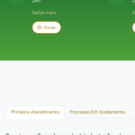
24h
2
Saiba mais
S
Enviar
Primeiro Atendimento
Processo Em Andamento