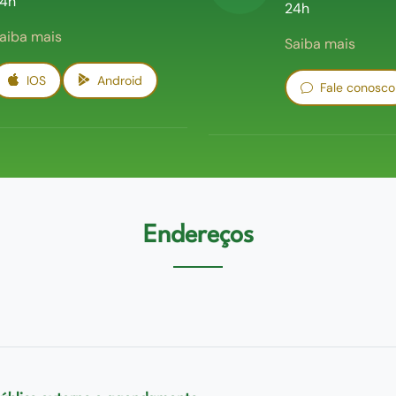
4h
24h
aiba mais
Saiba mais
IOS
Android
Fale conosco
Endereços