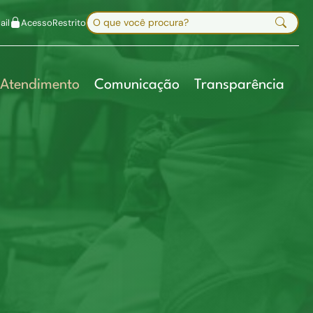
uir fonte
Mapa do site
Alt+7
Buscar no site
il
Acesso
Restrito
Digite sua busca e pressione Enter
Atendimento
Comunicação
Transparência